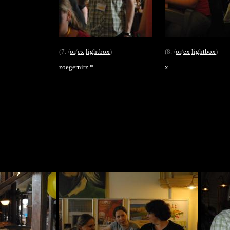
(7. /
or
/
ex
lightbox
)
(8. /
or
/
ex
lightbox
)
zoegernitz *
x