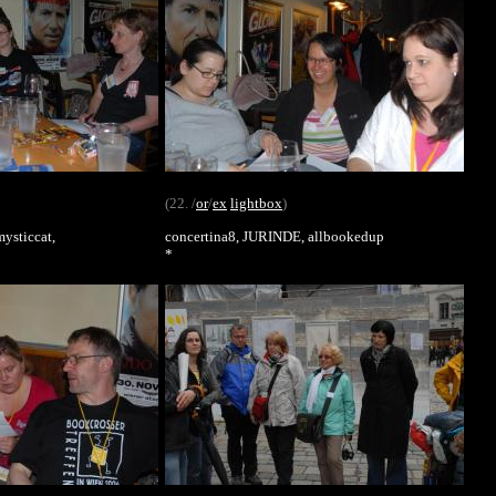
(22. /
or
/
ex
lightbox
)
mysticcat,
concertina8, JURINDE, allbookedup
*