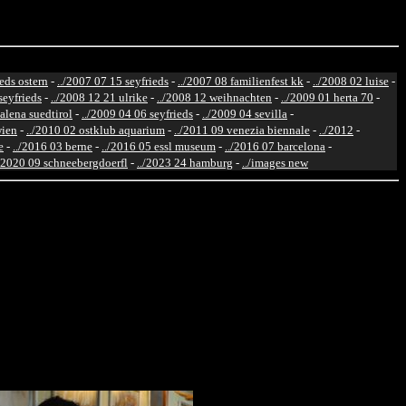
ieds ostern
-
../2007 07 15 seyfrieds
-
../2007 08 familienfest kk
-
../2008 02 luise
-
seyfrieds
-
../2008 12 21 ulrike
-
../2008 12 weihnachten
-
../2009 01 herta 70
-
alena suedtirol
-
../2009 04 06 seyfrieds
-
../2009 04 sevilla
-
wien
-
../2010 02 ostklub aquarium
-
../2011 09 venezia biennale
-
../2012
-
e
-
../2016 03 berne
-
../2016 05 essl museum
-
../2016 07 barcelona
-
./2020 09 schneebergdoerfl
-
../2023 24 hamburg
-
../images new