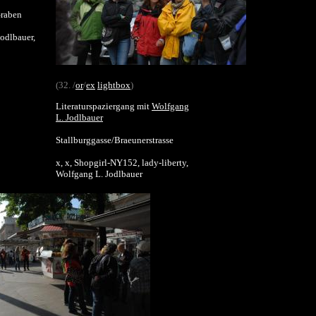
Graben
odlbauer,
(32. /
or
/
ex
lightbox
)
Literaturspaziergang mit
Wolfgang
L. Jodlbauer
Stallburggasse/Braeunerstrasse
x, x, Shopgirl-NY152, lady-liberty,
Wolfgang L. Jodlbauer