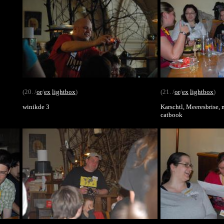
(20. /
or
/
ex
lightbox
)
(21. /
or
/
ex
lightbox
)
winikde 3
Karschtl, Meeresbrise, 
catbook