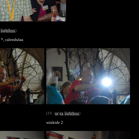
lightbox
)
 *, calendulaa
(19. /
or
/
ex
lightbox
)
winkide 2