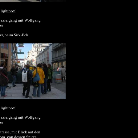
lightbox
)
paziergang mit
Wolfgang
er
er, beim Sirk-Eck
lightbox
)
paziergang mit
Wolfgang
er
trasse, mit Blick auf den
m, von dessen Spitze, ...