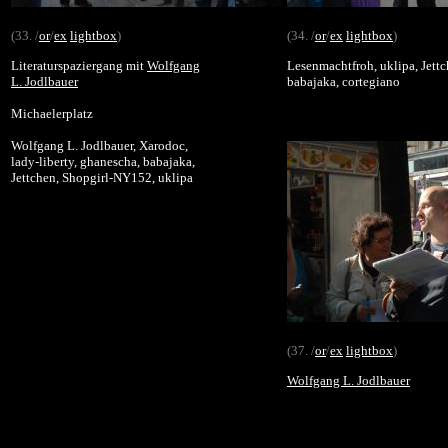
(33. /
or
/
ex
lightbox
)
(34. /
or
/
ex
lightbox
)
Literaturspaziergang mit
Wolfgang
Lesenmachtfroh, uklipa, Jettc
L. Jodlbauer
babajaka, cortegiano
Michaelerplatz
Wolfgang L. Jodlbauer, Xarodoc,
lady-liberty, ghanescha, babajaka,
Jettchen, Shopgirl-NY152, uklipa
(37. /
or
/
ex
lightbox
)
Wolfgang L. Jodlbauer