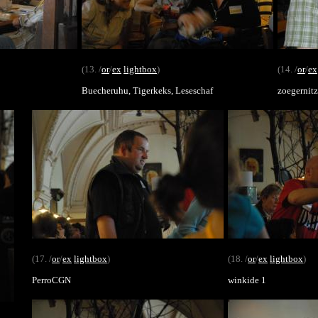
(13. /
or
/
ex
lightbox
)
(14. /
or
/
ex
Buecheruhu, Tigerkeks, Leseschaf
zoegernitz
(17. /
or
/
ex
lightbox
)
(18. /
or
/
ex
lightbox
)
PerroCGN
winkide 1