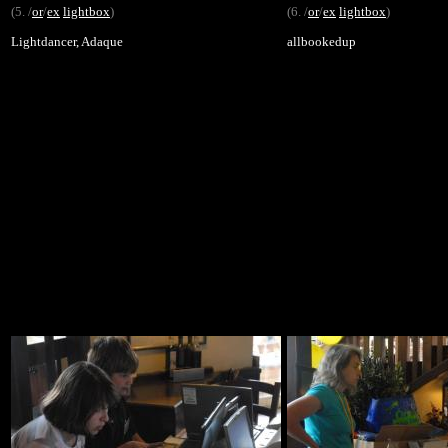
(5. /
or
/
ex
lightbox
)
(6. /
or
/
ex
lightbox
)
Lightdancer, Adaque
allbookedup