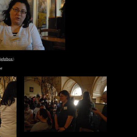
lightbox
)
se