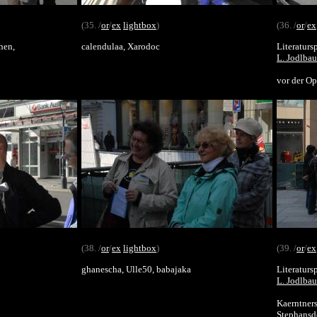
(35. /
or
/
ex
lightbox
)
(36. /
or
/
ex
hen,
calendulaa, Xarodoc
Literaturs
L. Jodlbau
vor der Op
(38. /
or
/
ex
lightbox
)
(39. /
or
/
ex
ghanescha, Ulle50, babajaka
Literaturs
L. Jodlbau
Kaerntners
Stephansdo