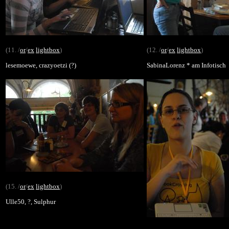
(11. /
or
/
ex
lightbox
)
(12. /
or
/
ex
lightbox
)
lesemoewe, crazyoetzi (?)
SabinaLorenz * am Infotisch
(15. /
or
/
ex
lightbox
)
Ulle50, ?, Sulphur