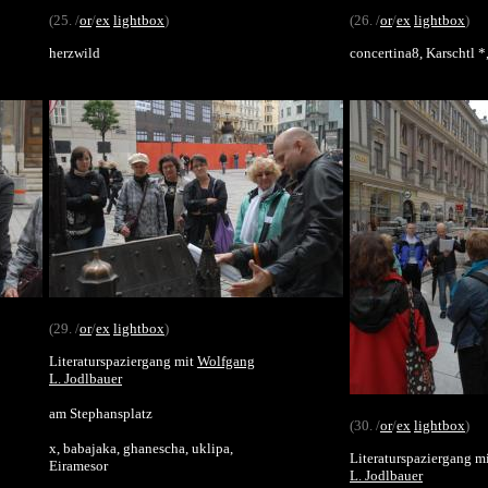
(25. /
or
/
ex
lightbox
)
(26. /
or
/
ex
lightbox
)
herzwild
concertina8, Karschtl 
(29. /
or
/
ex
lightbox
)
Literaturspaziergang mit
Wolfgang
L. Jodlbauer
am Stephansplatz
(30. /
or
/
ex
lightbox
)
x, babajaka, ghanescha, uklipa,
Literaturspaziergang m
Eiramesor
L. Jodlbauer