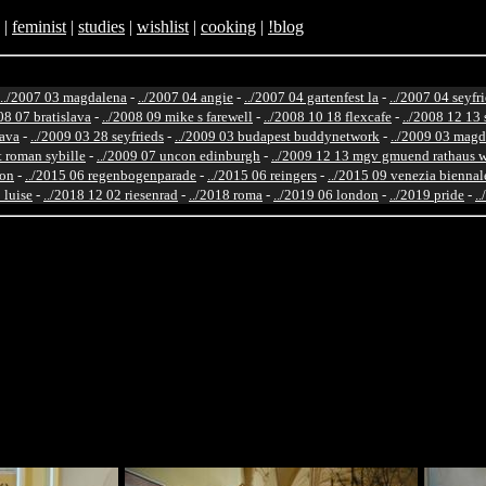
|
feminist
|
studies
|
wishlist
|
cooking
|
!blog
../2007 03 magdalena
-
../2007 04 angie
-
../2007 04 gartenfest la
-
../2007 04 seyfr
08 07 bratislava
-
../2008 09 mike s farewell
-
../2008 10 18 flexcafe
-
../2008 12 13 
lava
-
../2009 03 28 seyfrieds
-
../2009 03 budapest buddynetwork
-
../2009 03 magd
st roman sybille
-
../2009 07 uncon edinburgh
-
../2009 12 13 mgv gmuend rathaus 
ton
-
../2015 06 regenbogenparade
-
../2015 06 reingers
-
../2015 09 venezia biennal
 luise
-
../2018 12 02 riesenrad
-
../2018 roma
-
../2019 06 london
-
../2019 pride
-
.