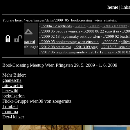
home
|
links
You are here:
/~aoe/
images/
dcim/
2009_05_bookcrossing_wien_einstein/
-
../2004 12 seyfrieds
-
../2005
-
../2006
-
../2007 03 franz
-
../2008 05 padova venezia
-
../2008 06 22 euro it es
-
../20
../2009 02 13 haydamaky ostklub wien
-
../2009 02 bratis
parent
../2009 05 bookcrossing wien einstein
-
../2009 05 grillfe
siblings>
../2012 08 bratislava
-
../2013 09 prag
-
../2015 05 livia el
../2017 06 regenbogenparade
-
../2017 12 prag
-
../2018 02
BookCrossing
Meetup Wien Pfingsten 29. 5. 2009 - 1. 6. 2009
Mehr Bilder:
ghanescha
rotewoelfin
herzwild
joekulsarlon
Flickr-Gruppe wien09
von zoegernitz
Trinibell
manuma
Der-Heitzer