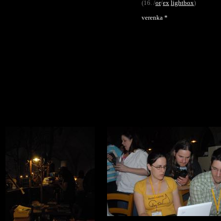
(16. /
or
/
ex
lightbox
)
verenka *