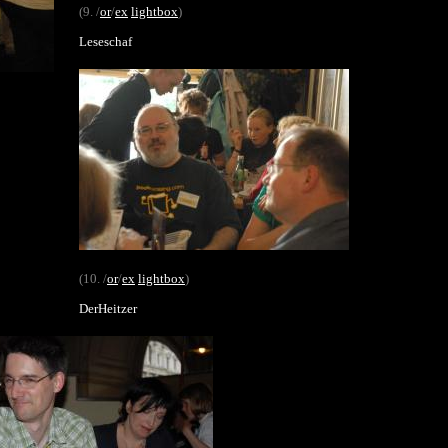
(9. /
or
/
ex
lightbox
)
Leseschaf
(10. /
or
/
ex
lightbox
)
DerHeitzer