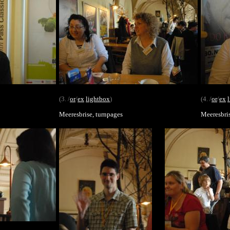
(3. /
or
/
ex
lightbox
)
(4. /
or
/
ex
Meeresbrise, turnpages
Meeresbri