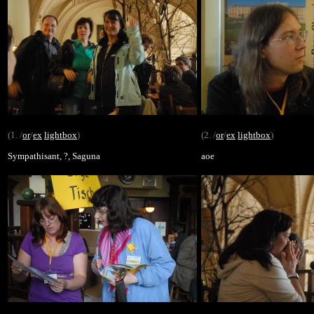
(1. /
or
/
ex
lightbox
)
(2. /
or
/
ex
lightbox
)
Sympathisant, ?, Saguna
aoe