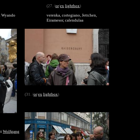
(27. /
or
/
ex
lightbox
)
*, Wyando
verenka, cortegiano, Jettchen,
Eiramesor, calendulaa
(31. /
or
/
ex
lightbox
)
it
Wolfgang