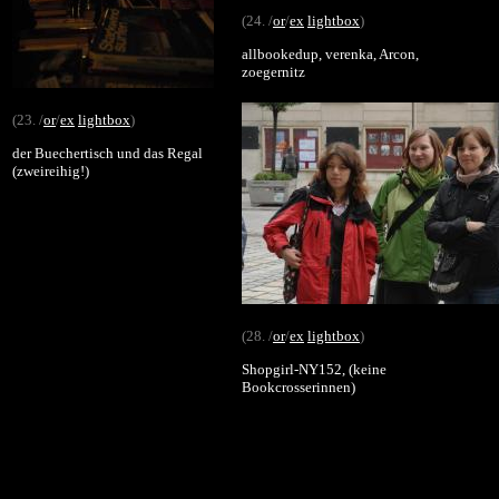
(24. /
or
/
ex
lightbox
)
allbookedup, verenka, Arcon,
zoegernitz
(23. /
or
/
ex
lightbox
)
der Buechertisch und das Regal
(zweireihig!)
(28. /
or
/
ex
lightbox
)
Shopgirl-NY152, (keine
Bookcrosserinnen)