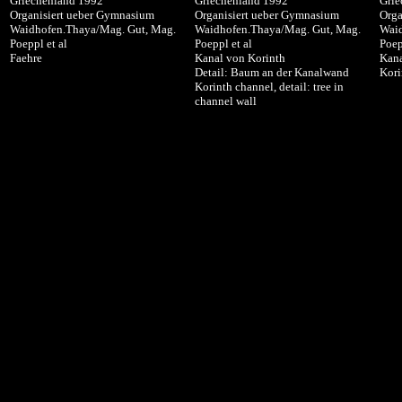
Griechenland 1992
Griechenland 1992
Grie
Organisiert ueber Gymnasium
Organisiert ueber Gymnasium
Orga
Waidhofen.Thaya/Mag. Gut, Mag.
Waidhofen.Thaya/Mag. Gut, Mag.
Waid
Poeppl et al
Poeppl et al
Poep
Faehre
Kanal von Korinth
Kana
Detail: Baum an der Kanalwand
Kori
Korinth channel, detail: tree in
channel wall