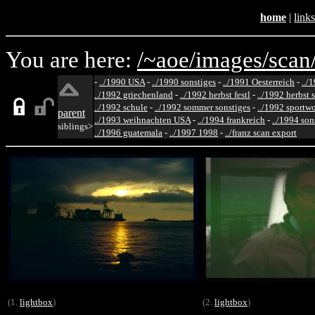
home
|
links
You are here:
/~aoe/
images/
scan
-
../1990 USA
-
../1990 sonstiges
-
../1991 Oesterreich
-
../
../1992 griechenland
-
../1992 herbst festl
-
../1992 herbst 
../1992 schule
-
../1992 sommer sonstiges
-
../1992 sportw
parent
../1993 weihnachten USA
-
../1994 frankreich
-
../1994 son
siblings>
../1996 guatemala
-
../1997 1998
-
../franz scan export
(1.
lightbox
)
(2.
lightbox
)