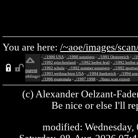
You are here:
/~aoe/
images/
scan
-
../1990 USA
-
../1990 sonstiges
-
../1991 Oesterreich
-
../
../1992 griechenland
-
../1992 herbst festl
-
../1992 herbst 
../1992 schule
-
../1992 sommer sonstiges
-
../1992 sportw
parent
../1993 weihnachten USA
-
../1994 frankreich
-
../1994 son
siblings>
../1996 guatemala
-
../1997 1998
-
../franz scan export
(c) Alexander Oelzant-Fader
Be nice or else I'll 
modified: Wednesday, 