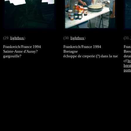
(29.
lightbox
)
(30.
lightbox
)
(31.
Frankreich/France 1994
Frankreich/France 1994
Fran
Sainte-Anne d'Auray?
Bretagne
Bres
gargouille?
échoppe de creperie (?) dans la rue
deta
cf
ht
bres
port