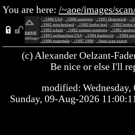
You are here:
/~aoe/
images/
scan
-
../1990 USA
-
../1990 sonstiges
-
../1991 Oesterreich
-
../
../1992 griechenland
-
../1992 herbst festl
-
../1992 herbst 
../1992 schule
-
../1992 sommer sonstiges
-
../1992 sportw
parent
../1993 weihnachten USA
-
../1994 frankreich
-
../1994 son
siblings>
../1996 guatemala
-
../1997 1998
-
../franz scan export
(c) Alexander Oelzant-Fader
Be nice or else I'll 
modified: Wednesday, 
Sunday, 09-Aug-2026 11:00: