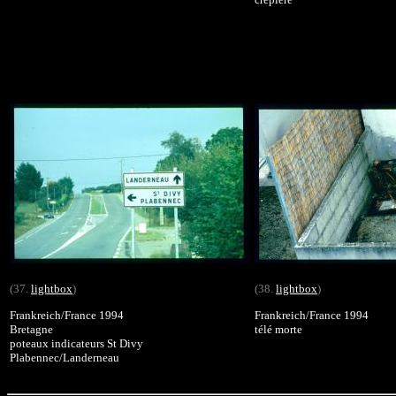
(37.
lightbox
)
(38.
lightbox
)
Frankreich/France 1994
Frankreich/France 1994
Bretagne
télé morte
poteaux indicateurs St Divy
Plabennec/Landerneau