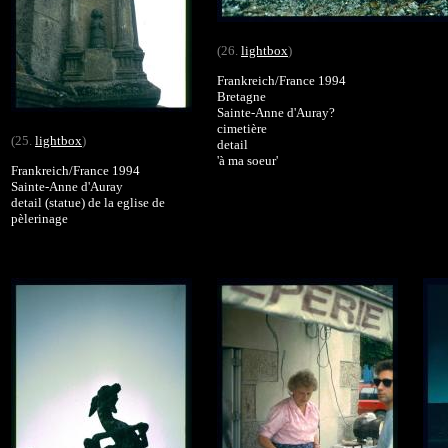
(26.
lightbox
)
Frankreich/France 1994
Bretagne
Sainte-Anne d'Auray?
cimetière
(25.
lightbox
)
detail
'à ma soeur'
Frankreich/France 1994
Sainte-Anne d'Auray
detail (statue) de la eglise de
pèlerinage