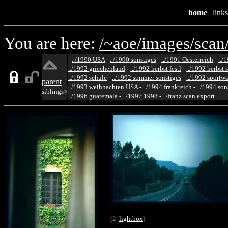
home
|
links
You are here:
/~aoe/
images/
scan
-
../1990 USA
-
../1990 sonstiges
-
../1991 Oesterreich
-
../
../1992 griechenland
-
../1992 herbst festl
-
../1992 herbst 
../1992 schule
-
../1992 sommer sonstiges
-
../1992 sportw
parent
../1993 weihnachten USA
-
../1994 frankreich
-
../1994 son
siblings>
../1996 guatemala
-
../1997 1998
-
../franz scan export
(2.
lightbox
)