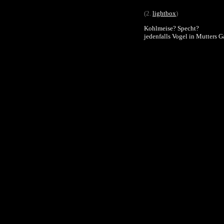
(2.
lightbox
)
Kohlmeise? Specht?
jedenfalls Vogel in Mutters G