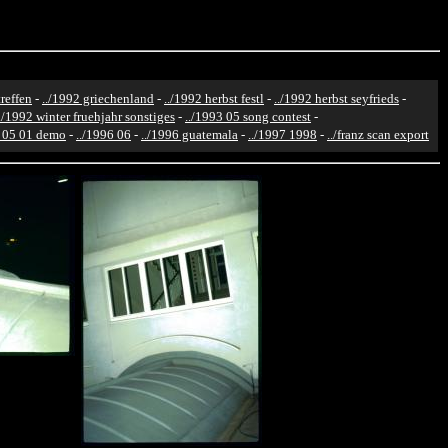
reffen
-
../1992 griechenland
-
../1992 herbst festl
-
../1992 herbst seyfrieds
-
../1992 winter fruehjahr sonstiges
-
../1993 05 song contest
-
6 05 01 demo
-
../1996 06
-
../1996 guatemala
-
../1997 1998
-
../franz scan export