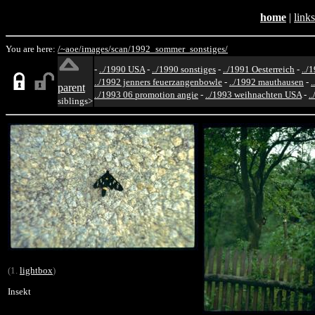
home
|
links
You are here:
/~aoe/
images/
scan/
1992_sommer_sonstiges/
-
../1990 USA
-
../1990 sonstiges
-
../1991 Oesterreich
-
../
../1992 jenners feuerzangenbowle
-
../1992 mauthausen
-
.
parent
../1993 06 promotion angie
-
../1993 weihnachten USA
-
.
siblings>
(1.
lightbox
)
Insekt