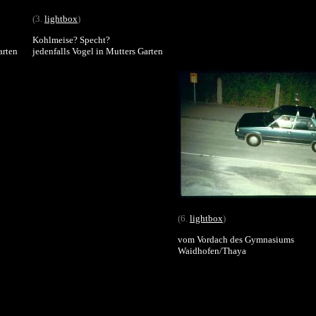
(3.
lightbox
)
Kohlmeise? Specht?
arten
jedenfalls Vogel in Mutters Garten
(6.
lightbox
)
vom Vordach des Gymnasiums
Waidhofen/Thaya