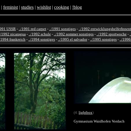
|
feminist
|
studies
|
wishlist
|
cooking
|
!blog
1991 USSR
-
../1991 red carpet
-
../1991 sonstiges
-
../1992 entwicklungshelferInnent
./1992 nicaragua
-
../1992 schule
-
../1992 sommer sonstiges
-
../1992 sportwoche
-
./1994 frankreich
-
../1994 sonstiges
-
../1995 el salvador
-
../1995 sonstiges
-
../199
(4.
lightbox
)
Gymnasium Waidhofen Vordach